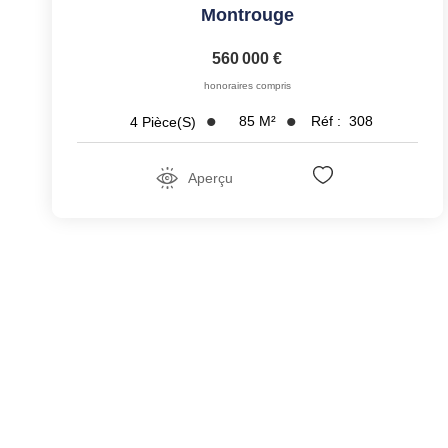
Montrouge
560 000 €
honoraires compris
85
M²
Réf :
308
4
Pièce(s)
Aperçu