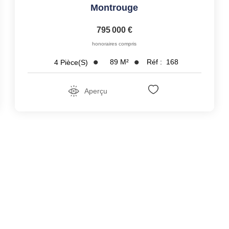
Montrouge
795 000 €
honoraires compris
89
M²
Réf :
168
4
Pièce(s)
Aperçu