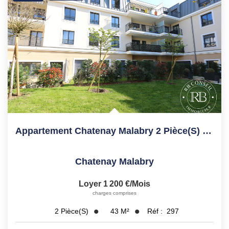
Appartement Chatenay Malabry 2 Pièce(s) 42.69 M2
Chatenay Malabry
Loyer 1 200 €/mois
charges comprises
43
M²
Réf :
297
2
Pièce(s)