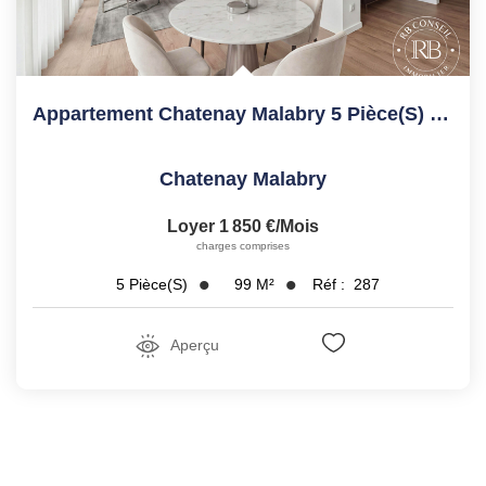
Appartement Chatenay Malabry 5 Pièce(s) 98.7 M2
Chatenay Malabry
Loyer 1 850 €/mois
charges comprises
99
M²
Réf :
287
5
Pièce(s)
Aperçu