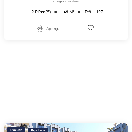
charges comprises
49
M²
Réf :
197
2
Pièce(s)
Aperçu
Exclusif
Déja Loué