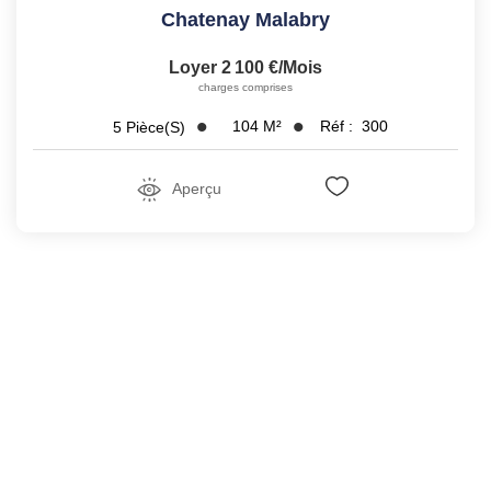
Chatenay Malabry
Loyer 2 100 €/mois
charges comprises
104
M²
Réf :
300
5
Pièce(s)
Aperçu