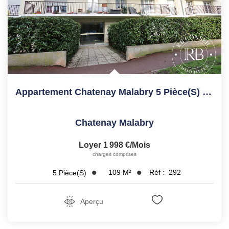
Appartement Chatenay Malabry 5 Pièce(s) 109.28 M2
Chatenay Malabry
Loyer 1 998 €/mois
charges comprises
109
M²
Réf :
292
5
Pièce(s)
Aperçu