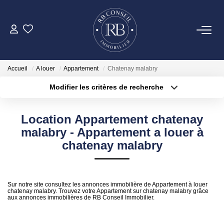
ACHETER
Accueil
A louer
Appartement
Chatenay malabry
GESTION
Modifier les critères de recherche
Type de transaction
Localisation
Acheter
Localisation
VENDRE
Location Appartement chatenay
Type de bien
Surface min
Sélectionnez...
malabry - Appartement a louer à
LOUER
chatenay malabry
Plus de critères
Budget max
NOTRE AGENCE
Créer une alerte
Sur notre site consultez les annonces immobilière de Appartement à louer
chatenay malabry. Trouvez votre Appartement sur chatenay malabry grâce
aux annonces immobilières de RB Conseil Immobilier.
CONTACT