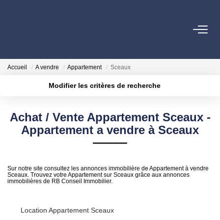
ACHETER
Accueil
A vendre
Appartement
Sceaux
GESTION
Modifier les critères de recherche
Localisation
Type de transaction
Surface min
VENDRE
Achat / Vente Appartement Sceaux -
Type de bien
Appartement a vendre à Sceaux
Plus de critères
Budget max
LOUER
Créer une alerte
NOTRE AGENCE
Sur notre site consultez les annonces immobilière de Appartement à vendre
Sceaux. Trouvez votre Appartement sur Sceaux grâce aux annonces
immobilières de RB Conseil Immobilier.
CONTACT
Location Appartement Sceaux