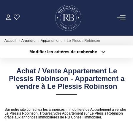
ACHETER
Accueil
A vendre
Appartement
Le Plessis Robinson
GESTION
Modifier les critères de recherche
Type de transaction
Localisation
Acheter
Localisation
VENDRE
Achat / Vente Appartement Le
Type de bien
Surface min
Sélectionnez...
Plessis Robinson - Appartement a
LOUER
vendre à Le Plessis Robinson
Plus de critères
Budget max
NOTRE AGENCE
Créer une alerte
Sur notre site consultez les annonces immobilière de Appartement à vendre
Le Plessis Robinson. Trouvez votre Appartement sur Le Plessis Robinson
grâce aux annonces immobilières de RB Conseil Immobilier.
CONTACT