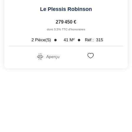
Le Plessis Robinson
279 450 €
dont 3,5% TTC d'honoraires
41
M²
Réf :
315
2
Pièce(s)
Aperçu