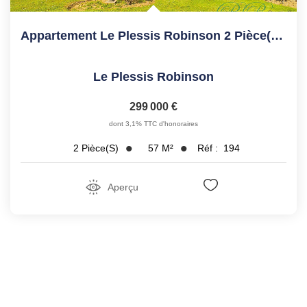
Appartement Le Plessis Robinson 2 Pièce(s) 56.7 M2
Le Plessis Robinson
299 000 €
dont 3,1% TTC d'honoraires
57
M²
Réf :
194
2
Pièce(s)
Aperçu