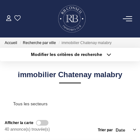
ACHETER
Accueil
Recherche par ville
immobilier Chatenay malabry
GESTION
Modifier les critères de recherche
Type de transaction
Localisation
Acheter
Localisation
VENDRE
immobilier Chatenay malabry
Type de bien
Surface min
Sélectionnez...
LOUER
Plus de critères
Budget max
Tous les secteurs
NOTRE AGENCE
Créer une alerte
Afficher la carte
CONTACT
40 annonce(s) trouvée(s)
Trier par