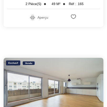
49
M²
Réf :
165
2
Pièce(s)
Aperçu
Exclusif
Vendu