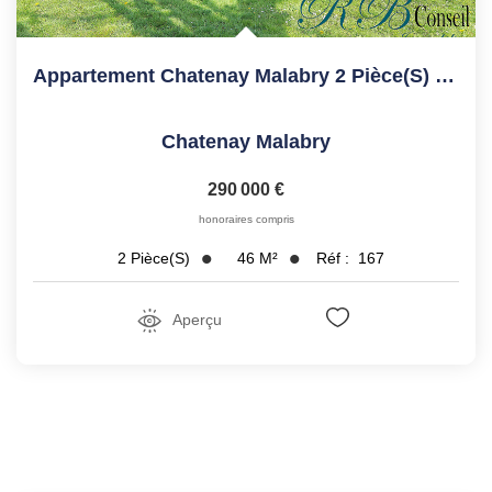
Appartement Chatenay Malabry 2 Pièce(s) 46.29 M2
Chatenay Malabry
290 000 €
honoraires compris
46
M²
Réf :
167
2
Pièce(s)
Aperçu