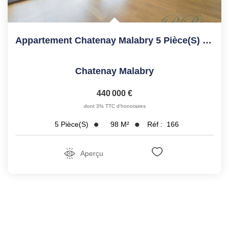
Appartement Chatenay Malabry 5 Pièce(s) 98.36 M2
Chatenay Malabry
440 000 €
dont 3% TTC d'honoraires
98
M²
Réf :
166
5
Pièce(s)
Aperçu