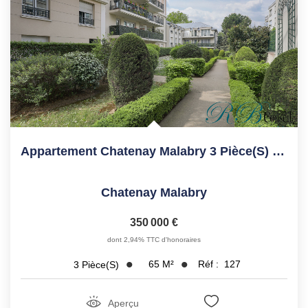
Appartement Chatenay Malabry 3 Pièce(s) 65 M2
Chatenay Malabry
350 000 €
dont 2,94% TTC d'honoraires
65
M²
Réf :
127
3
Pièce(s)
Aperçu