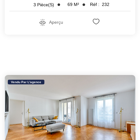
69
M²
Réf :
232
3
Pièce(s)
Aperçu
Vendu Par L'agence