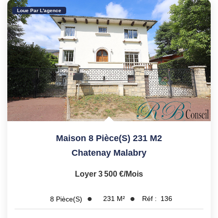
Loue Par L'agence
Maison 8 Pièce(s) 231 M2
Chatenay Malabry
Loyer 3 500 €/mois
231
M²
Réf :
136
8
Pièce(s)