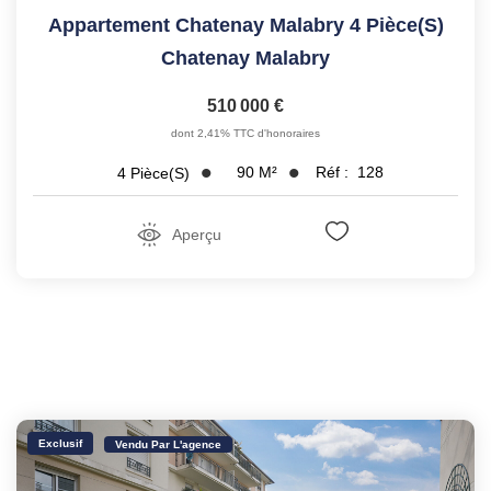
Appartement Chatenay Malabry 4 Pièce(s)
Chatenay Malabry
510 000 €
dont 2,41% TTC d'honoraires
90
M²
Réf :
128
4
Pièce(s)
Aperçu
Exclusif
Vendu Par L'agence