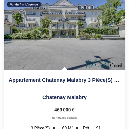
Vendu Par L'agence
Appartement Chatenay Malabry 3 Pièce(s) 68.91 M2
Chatenay Malabry
469 000 €
honoraires compris
69
M²
Réf :
191
3
Pièce(s)