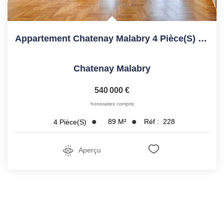
Appartement Chatenay Malabry 4 Pièce(s) 89.41 M2
Chatenay Malabry
540 000 €
honoraires compris
89
M²
Réf :
228
4
Pièce(s)
Aperçu