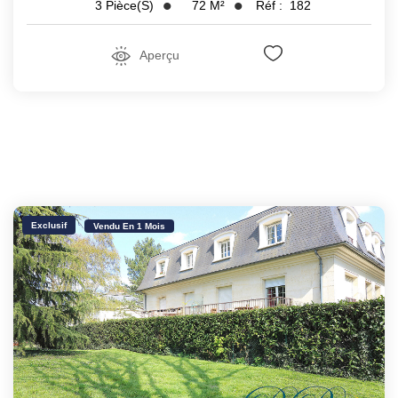
72
M²
Réf :
182
3
Pièce(s)
Aperçu
Exclusif
Vendu En 1 Mois