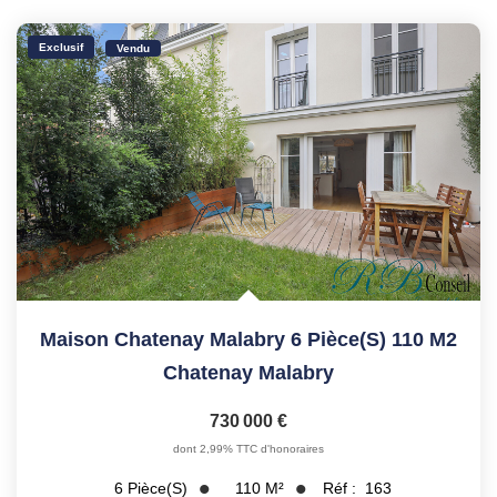
Exclusif
Vendu
Maison Chatenay Malabry 6 Pièce(s) 110 M2
Chatenay Malabry
730 000 €
dont 2,99% TTC d'honoraires
110
M²
Réf :
163
6
Pièce(s)