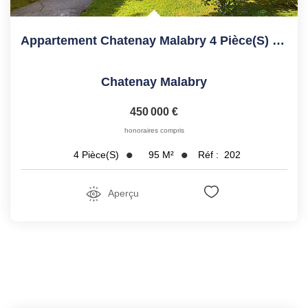
Appartement Chatenay Malabry 4 Pièce(s) 94.86 M2
Chatenay Malabry
450 000 €
honoraires compris
95
M²
Réf :
202
4
Pièce(s)
Aperçu