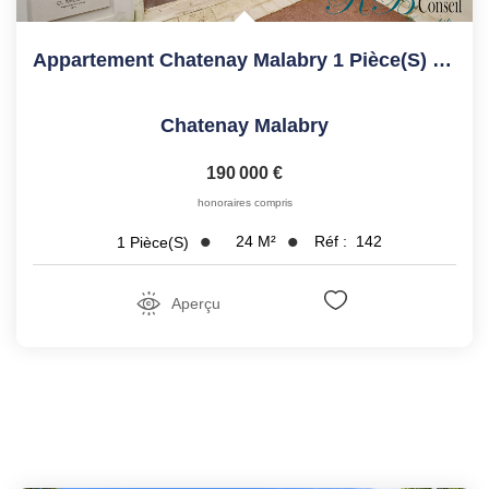
Appartement Chatenay Malabry 1 Pièce(s) 23.79 M2
Chatenay Malabry
190 000 €
honoraires compris
24
M²
Réf :
142
1
Pièce(s)
Aperçu