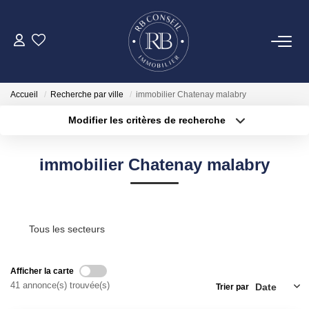
ACHETER
Accueil
Recherche par ville
immobilier Chatenay malabry
GESTION
Modifier les critères de recherche
Type de transaction
Localisation
Acheter
Localisation
VENDRE
immobilier Chatenay malabry
Type de bien
Surface min
Sélectionnez...
LOUER
Plus de critères
Budget max
Tous les secteurs
NOTRE AGENCE
Créer une alerte
Afficher la carte
CONTACT
41 annonce(s) trouvée(s)
Trier par