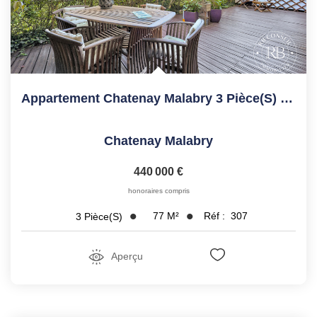
Appartement Chatenay Malabry 3 Pièce(s) 77.27 M2
Chatenay Malabry
440 000 €
honoraires compris
77
M²
Réf :
307
3
Pièce(s)
Aperçu