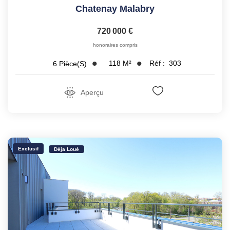
Chatenay Malabry
720 000 €
honoraires compris
118
M²
Réf :
303
6
Pièce(s)
Aperçu
Exclusif
Déja Loué