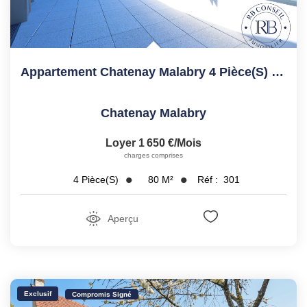
Appartement Chatenay Malabry 4 Pièce(s) 79.69 M2 Dernier...
Chatenay Malabry
Loyer 1 650 €/mois
charges comprises
80
M²
Réf :
301
4
Pièce(s)
Aperçu
Exclusif
Compromis Signé