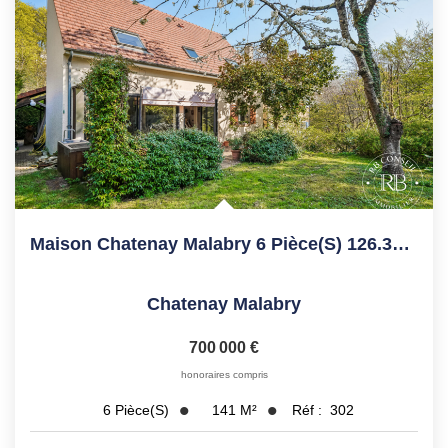
Maison Chatenay Malabry 6 Pièce(s) 126.32 M2
Chatenay Malabry
700 000 €
honoraires compris
141
M²
Réf :
302
6
Pièce(s)