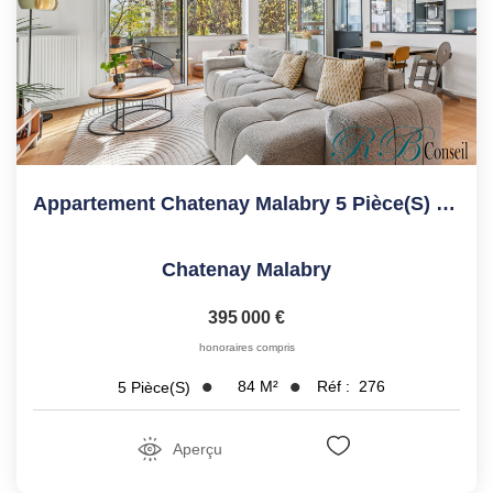
Appartement Chatenay Malabry 5 Pièce(s) 84.21 M2
Chatenay Malabry
395 000 €
honoraires compris
84
M²
Réf :
276
5
Pièce(s)
Aperçu