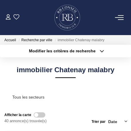
ACHETER
Accueil
Recherche par ville
immobilier Chatenay malabry
GESTION
Modifier les critères de recherche
Type de transaction
Localisation
Acheter
Localisation
VENDRE
immobilier Chatenay malabry
Type de bien
Surface min
Sélectionnez...
LOUER
Plus de critères
Budget max
Tous les secteurs
NOTRE AGENCE
Créer une alerte
Afficher la carte
CONTACT
40 annonce(s) trouvée(s)
Trier par