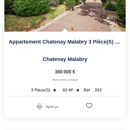
Appartement Chatenay Malabry 3 Pièce(s) 60.49 M2
Chatenay Malabry
380 000 €
honoraires compris
60
M²
Réf :
333
3
Pièce(s)
Aperçu