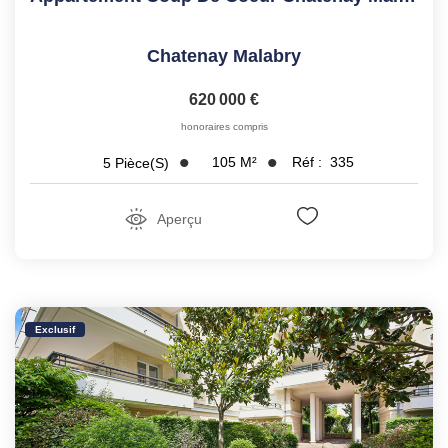
Chatenay Malabry
620 000 €
honoraires compris
105
M²
Réf :
335
5
Pièce(s)
Aperçu
Exclusif