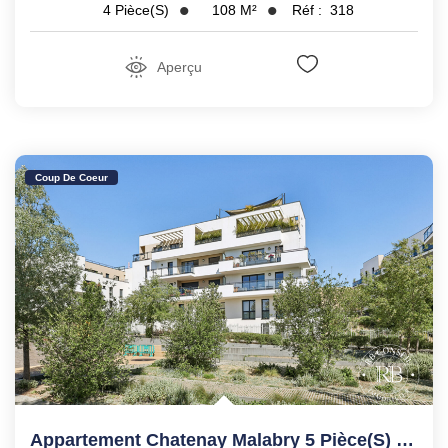
108
M²
Réf :
318
4
Pièce(s)
Aperçu
Coup De Coeur
Appartement Chatenay Malabry 5 Pièce(s) 126 M2