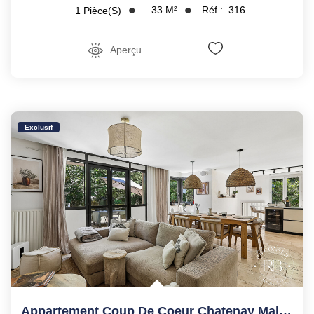
33
M²
Réf :
316
1
Pièce(s)
Aperçu
Exclusif
Appartement Coup De Coeur Chatenay Malabry 5 Pièce(s)