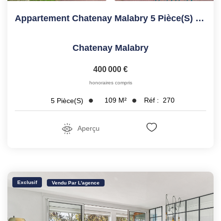
Appartement Chatenay Malabry 5 Pièce(s) 109.19 M2
Chatenay Malabry
400 000 €
honoraires compris
109
M²
Réf :
270
5
Pièce(s)
Aperçu
Exclusif
Vendu Par L'agence