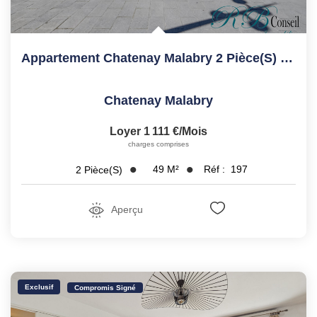
Appartement Chatenay Malabry 2 Pièce(s) 50 M2
Chatenay Malabry
Loyer 1 111 €/mois
charges comprises
49
M²
Réf :
197
2
Pièce(s)
Aperçu
Exclusif
Compromis Signé