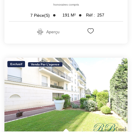
honoraires compris
191
M²
Réf :
257
7
Pièce(s)
Aperçu
Exclusif
Vendu Par L'agence