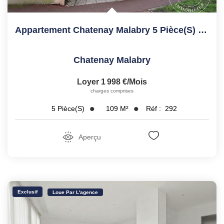
Appartement Chatenay Malabry 5 Pièce(s) 109.28 M2
Chatenay Malabry
Loyer 1 998 €/mois
charges comprises
109
M²
Réf :
292
5
Pièce(s)
Aperçu
Exclusif
Loue Par L'agence