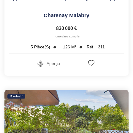
Chatenay Malabry
830 000 €
honoraires compris
126
M²
Réf :
311
5
Pièce(s)
Aperçu
Exclusif