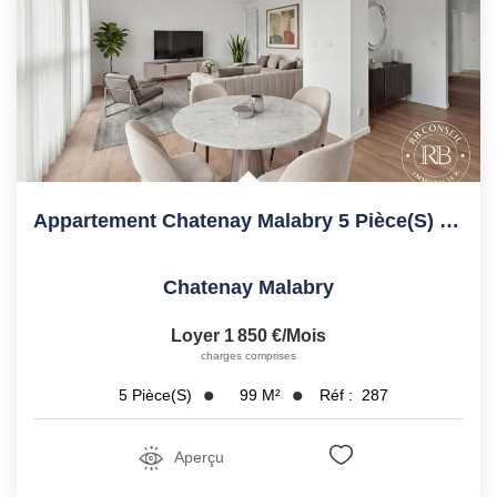
Appartement Chatenay Malabry 5 Pièce(s) 98.7 M2
Chatenay Malabry
Loyer 1 850 €/mois
charges comprises
99
M²
Réf :
287
5
Pièce(s)
Aperçu