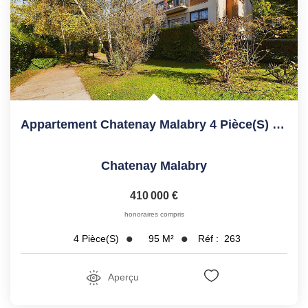
Appartement Chatenay Malabry 4 Pièce(s) 95.09 M2
Chatenay Malabry
410 000 €
honoraires compris
95
M²
Réf :
263
4
Pièce(s)
Aperçu