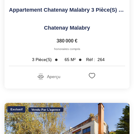
Appartement Chatenay Malabry 3 Pièce(s) 65 M2
Chatenay Malabry
380 000 €
honoraires compris
65
M²
Réf :
264
3
Pièce(s)
Aperçu
Exclusif
Vendu Par L'agence