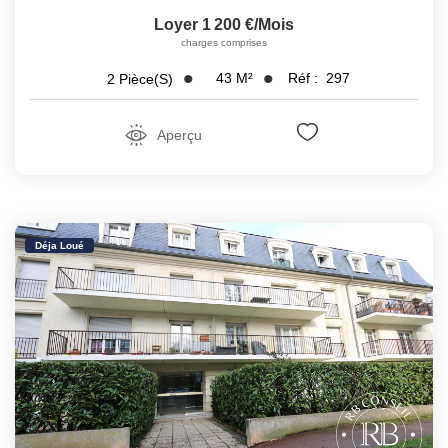
Loyer 1 200 €/mois
charges comprises
43
M²
Réf :
297
2
Pièce(s)
Aperçu
Déja Loué