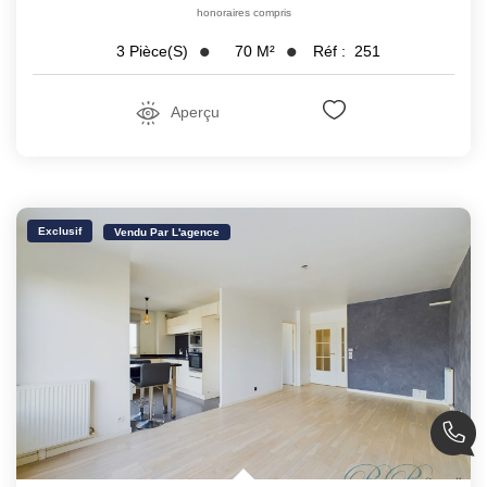
honoraires compris
70
M²
Réf :
251
3
Pièce(s)
Aperçu
Exclusif
Vendu Par L'agence