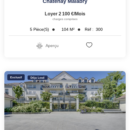
Chatenay Malabry
Loyer 2 100 €/mois
charges comprises
104
M²
Réf :
300
5
Pièce(s)
Aperçu
Exclusif
Déja Loué