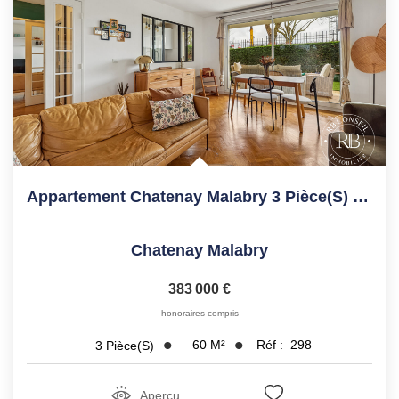
Appartement Chatenay Malabry 3 Pièce(s) 60.10 M2
Chatenay Malabry
383 000 €
honoraires compris
60
M²
Réf :
298
3
Pièce(s)
Aperçu