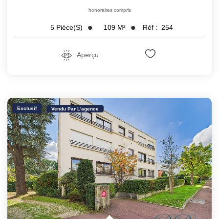
honoraires compris
109
M²
Réf :
254
5
Pièce(s)
Aperçu
Exclusif
Vendu Par L'agence