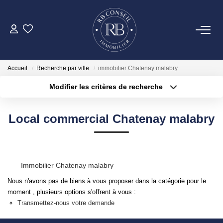
ACHETER
Accueil
Recherche par ville
immobilier Chatenay malabry
GESTION
Modifier les critères de recherche
Type de transaction
Localisation
Acheter
Localisation
VENDRE
Local commercial Chatenay malabry
Type de bien
Surface min
Sélectionnez...
LOUER
Plus de critères
Budget max
Immobilier Chatenay malabry
NOTRE AGENCE
Créer une alerte
Nous n'avons pas de biens à vous proposer dans la catégorie pour le
moment , plusieurs options s'offrent à vous :
CONTACT
Transmettez-nous votre demande