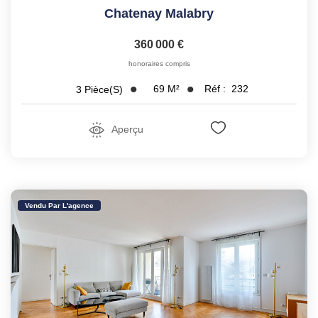
Chatenay Malabry
360 000 €
honoraires compris
69
M²
Réf :
232
3
Pièce(s)
Aperçu
Vendu Par L'agence