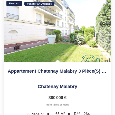
Exclusif
Vendu Par L'agence
Appartement Chatenay Malabry 3 Pièce(s) 65 M2
Chatenay Malabry
380 000 €
honoraires compris
65
M²
Réf :
264
3
Pièce(s)