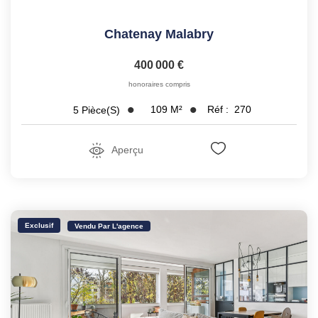
Chatenay Malabry
400 000 €
honoraires compris
109
M²
Réf :
270
5
Pièce(s)
Aperçu
Exclusif
Vendu Par L'agence