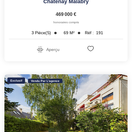
Chatenay Malabry
469 000 €
honoraires compris
69
M²
Réf :
191
3
Pièce(s)
Aperçu
Exclusif
Vendu Par L'agence