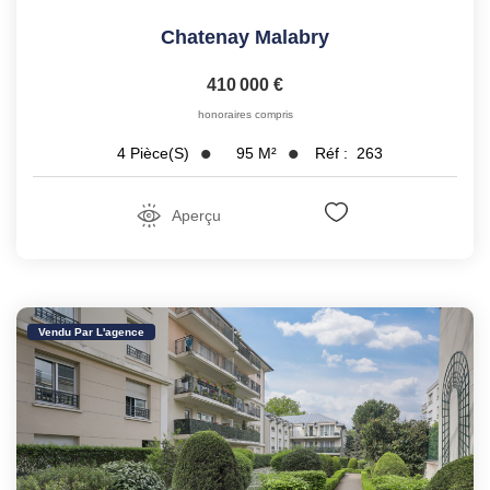
Chatenay Malabry
410 000 €
honoraires compris
95
M²
Réf :
263
4
Pièce(s)
Aperçu
Vendu Par L'agence