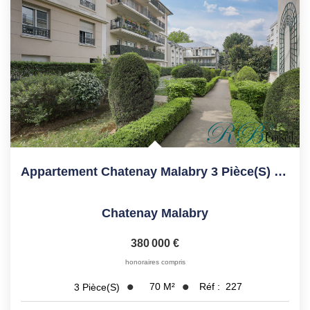
Appartement Chatenay Malabry 3 Pièce(s) 70.1 M2
Chatenay Malabry
380 000 €
honoraires compris
70
M²
Réf :
227
3
Pièce(s)