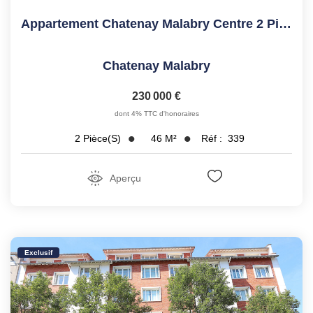
Appartement Chatenay Malabry Centre 2 Pièce(s) Dernier...
Chatenay Malabry
230 000 €
dont 4% TTC d'honoraires
46
M²
Réf :
339
2
Pièce(s)
Aperçu
Exclusif