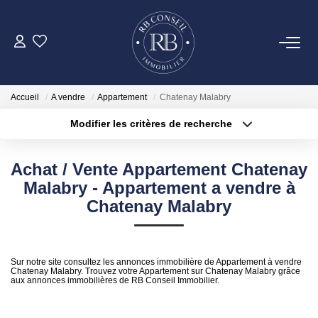
ACHETER
Accueil
A vendre
Appartement
Chatenay Malabry
GESTION
Modifier les critères de recherche
Type de transaction
Localisation
Acheter
Localisation
VENDRE
Achat / Vente Appartement Chatenay
Type de bien
Surface min
Sélectionnez...
Malabry - Appartement a vendre à
LOUER
Chatenay Malabry
Plus de critères
Budget max
NOTRE AGENCE
Créer une alerte
Sur notre site consultez les annonces immobilière de Appartement à vendre
Chatenay Malabry. Trouvez votre Appartement sur Chatenay Malabry grâce
aux annonces immobilières de RB Conseil Immobilier.
CONTACT