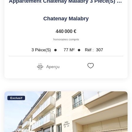
Appartement Chatenay Malabry 3 Pièce(s) 77.27 M2
Chatenay Malabry
440 000 €
honoraires compris
77
M²
Réf :
307
3
Pièce(s)
Aperçu
Exclusif