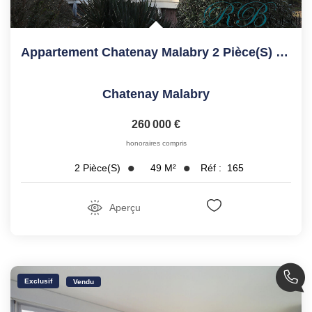
Appartement Chatenay Malabry 2 Pièce(s) 49.09 M2
Chatenay Malabry
260 000 €
honoraires compris
49
M²
Réf :
165
2
Pièce(s)
Aperçu
Exclusif
Vendu