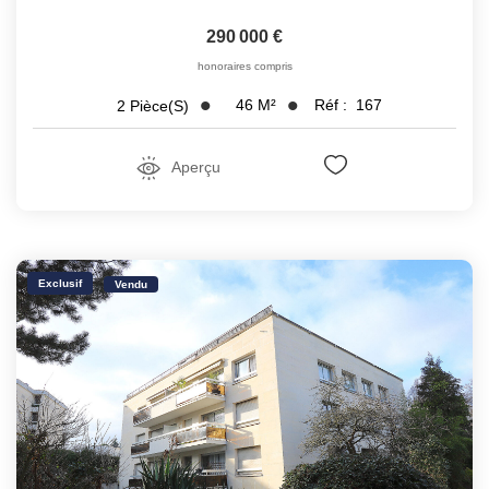
290 000 €
honoraires compris
46
M²
Réf :
167
2
Pièce(s)
Aperçu
Exclusif
Vendu