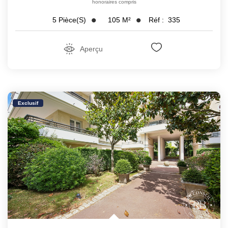
honoraires compris
105
M²
Réf :
335
5
Pièce(s)
Aperçu
Exclusif