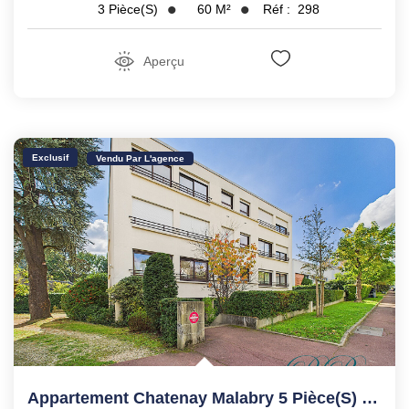
60
M²
Réf :
298
3
Pièce(s)
Aperçu
Exclusif
Vendu Par L'agence
Appartement Chatenay Malabry 5 Pièce(s) 109.19 M2