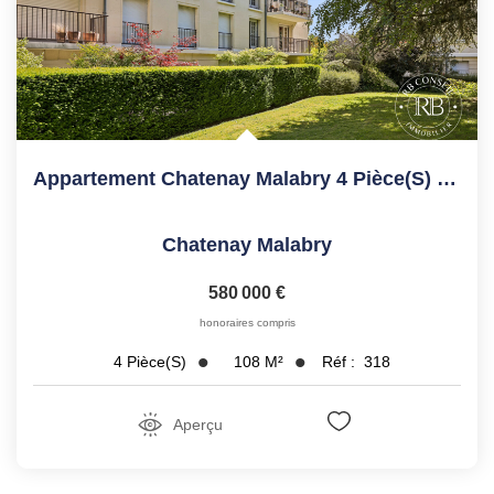
Appartement Chatenay Malabry 4 Pièce(s) 108.04 M2
Chatenay Malabry
580 000 €
honoraires compris
108
M²
Réf :
318
4
Pièce(s)
Aperçu