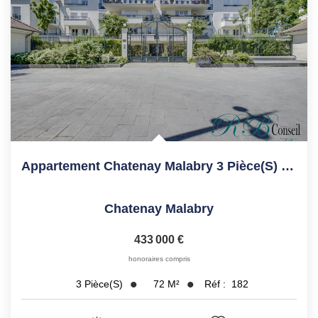
Appartement Chatenay Malabry 3 Pièce(s) 71 M2
Chatenay Malabry
433 000 €
honoraires compris
72
M²
Réf :
182
3
Pièce(s)