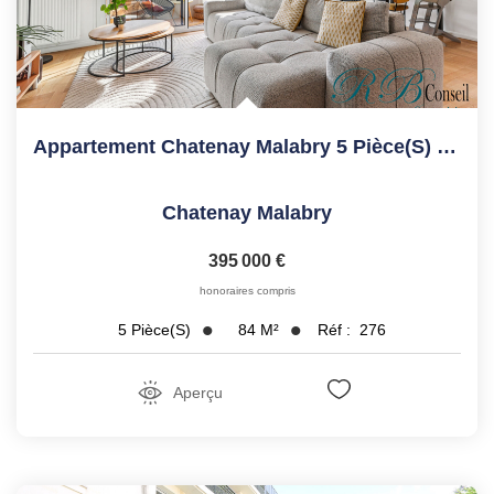
Appartement Chatenay Malabry 5 Pièce(s) 84.21 M2
Chatenay Malabry
395 000 €
honoraires compris
84
M²
Réf :
276
5
Pièce(s)
Aperçu