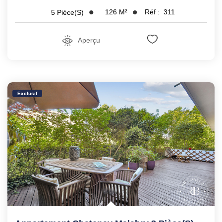
126
M²
Réf :
311
5
Pièce(s)
Aperçu
Exclusif