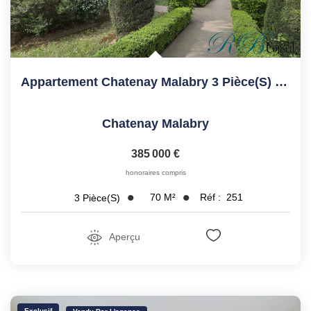
Appartement Chatenay Malabry 3 Pièce(s) 70.1 M2
Chatenay Malabry
385 000 €
honoraires compris
70
M²
Réf :
251
3
Pièce(s)
Aperçu
Exclusif