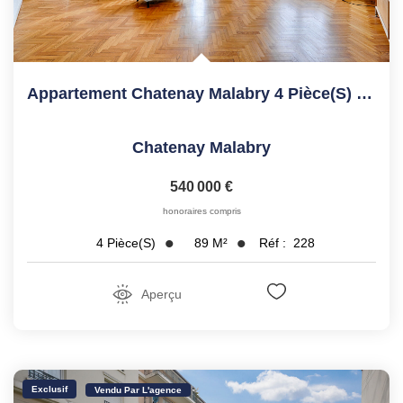
Appartement Chatenay Malabry 4 Pièce(s) 89.41 M2
Chatenay Malabry
540 000 €
honoraires compris
89
M²
Réf :
228
4
Pièce(s)
Aperçu
Exclusif
Vendu Par L'agence