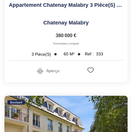
Appartement Chatenay Malabry 3 Pièce(s) 60.49 M2
Chatenay Malabry
380 000 €
honoraires compris
60
M²
Réf :
333
3
Pièce(s)
Aperçu
Exclusif