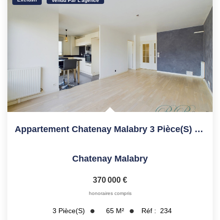
Vendu Par L'agence
Appartement Chatenay Malabry 3 Pièce(s) 65 M2
Chatenay Malabry
370 000 €
honoraires compris
65
M²
Réf :
234
3
Pièce(s)