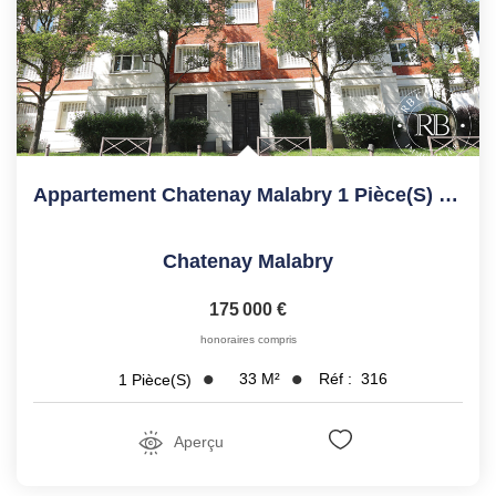
Appartement Chatenay Malabry 1 Pièce(s) 33.15 M2
Chatenay Malabry
175 000 €
honoraires compris
33
M²
Réf :
316
1
Pièce(s)
Aperçu