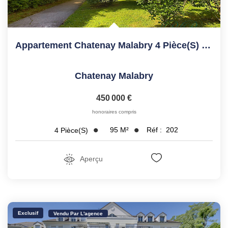
Appartement Chatenay Malabry 4 Pièce(s) 94.86 M2
Chatenay Malabry
450 000 €
honoraires compris
95
M²
Réf :
202
4
Pièce(s)
Aperçu
Exclusif
Vendu Par L'agence