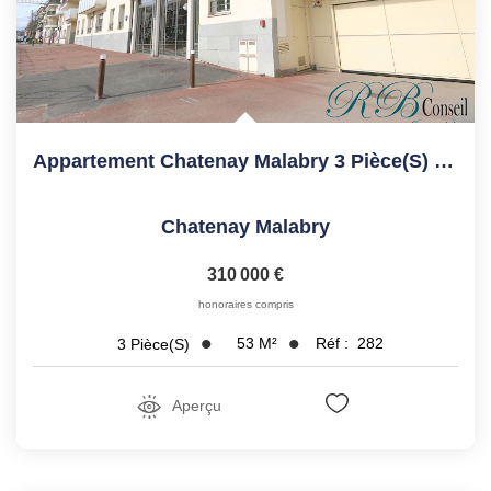
Appartement Chatenay Malabry 3 Pièce(s) 53.23 M2
Chatenay Malabry
310 000 €
honoraires compris
53
M²
Réf :
282
3
Pièce(s)
Aperçu