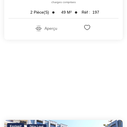
charges comprises
49
M²
Réf :
197
2
Pièce(s)
Aperçu
Exclusif
Déja Loué