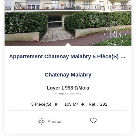
Appartement Chatenay Malabry 5 Pièce(s) 109.28 M2
Chatenay Malabry
Loyer 1 998 €/mois
charges comprises
109
M²
Réf :
292
5
Pièce(s)
Aperçu