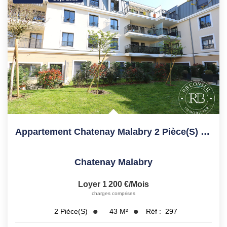
Appartement Chatenay Malabry 2 Pièce(s) 42.69 M2
Chatenay Malabry
Loyer 1 200 €/mois
charges comprises
43
M²
Réf :
297
2
Pièce(s)