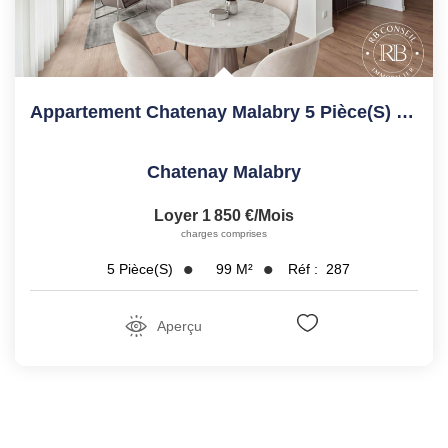
Appartement Chatenay Malabry 5 Pièce(s) 98.7 M2
Chatenay Malabry
Loyer 1 850 €/mois
charges comprises
99
M²
Réf :
287
5
Pièce(s)
Aperçu