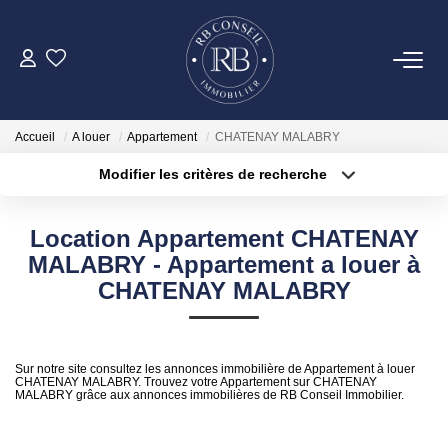
ACHETER
Accueil
A louer
Appartement
CHATENAY MALABRY
GESTION
Modifier les critères de recherche
Type de transaction
Localisation
Acheter
Localisation
VENDRE
Location Appartement CHATENAY
Type de bien
Surface min
Sélectionnez...
MALABRY - Appartement a louer à
LOUER
CHATENAY MALABRY
Plus de critères
Budget max
NOTRE AGENCE
Créer une alerte
Sur notre site consultez les annonces immobilière de Appartement à louer
CHATENAY MALABRY. Trouvez votre Appartement sur CHATENAY
MALABRY grâce aux annonces immobilières de RB Conseil Immobilier.
CONTACT