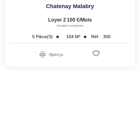
Chatenay Malabry
Loyer 2 100 €/mois
charges comprises
104
M²
Réf :
300
5
Pièce(s)
Aperçu