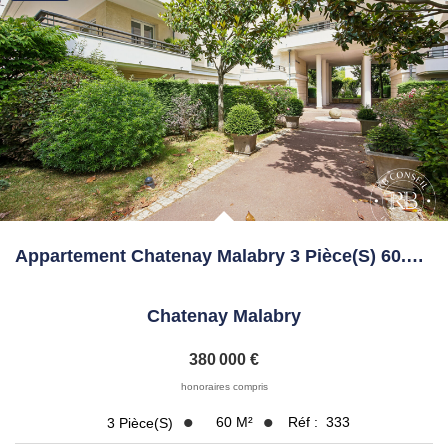
Appartement Chatenay Malabry 3 Pièce(s) 60.49 M2
Chatenay Malabry
380 000 €
honoraires compris
60
M²
Réf :
333
3
Pièce(s)