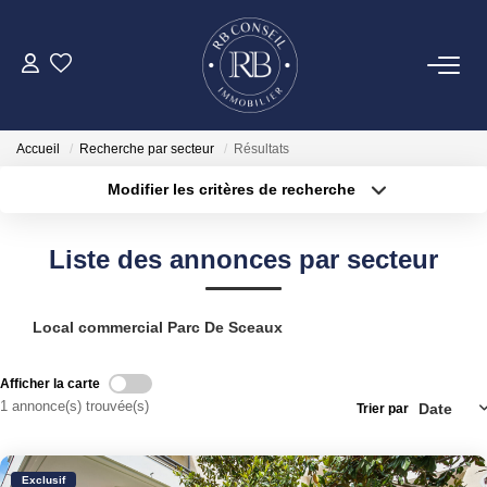
ACHETER
Accueil
Recherche par secteur
Résultats
GESTION
Modifier les critères de recherche
Type de transaction
Localisation
Acheter
Localisation
VENDRE
Liste des annonces par secteur
Type de bien
Surface min
Sélectionnez...
LOUER
Local commercial Parc De Sceaux
Plus de critères
Budget max
NOTRE AGENCE
Afficher la carte
Créer une alerte
1 annonce(s) trouvée(s)
Trier par
CONTACT
Exclusif