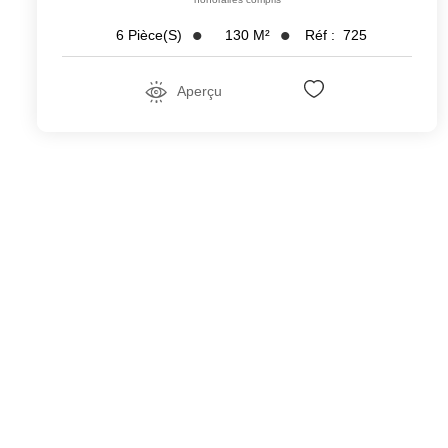
130
M²
Réf :
725
6
Pièce(s)
Aperçu