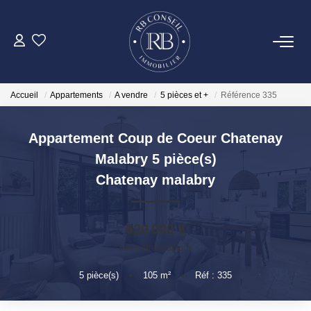
ACHETER
Accueil
Appartements
A vendre
5 pièces et +
Référence 335
GESTION
Appartement Coup de Coeur Chatenay
VENDRE
Malabry 5 pièce(s)
Chatenay malabry
LOUER
620 000 €
NOTRE AGENCE
honoraires compris
5
pièce(s)
•
105
m²
•
Réf : 335
CONTACT