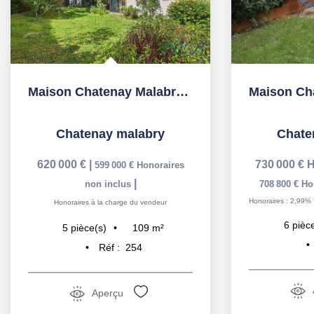
Maison Chatenay Malabry 5 pièce(s) 108.87 m2
Chatenay malabry
Chate
620 000 €
|
730 000 €
H
599 000 €
Honoraires
|
non inclus
708 800 €
Ho
Honoraires : 2,99% 
Honoraires à la charge du vendeur
6
pièc
109
m²
5
pièce(s)
Réf :
254
Aperçu