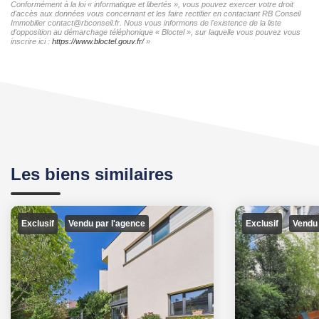
Conformément à la loi « informatique et libertés », vous pouvez exercer votre droit
d'accès aux données vous concernant et les faire rectifier en contactant RB Conseil
Immobilier contact@rbconseil.fr. Nous vous informons de l'existence de la liste
d'opposition au démarchage téléphonique « Bloctel », sur laquelle vous pouvez vous
inscrire ici :
https://www.bloctel.gouv.fr/
»
Les biens similaires
Exclusif
Exclusif
Vendu par l'agence
Vendu