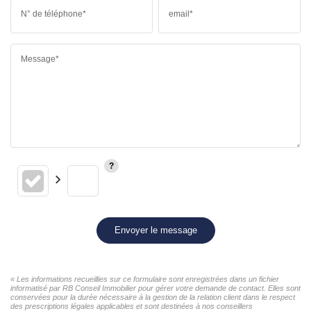
N° de téléphone*
email*
Message*
Envoyer le message
« Les informations recueillies sur ce formulaire sont enregistrées dans un fichier
informatisé par RB Conseil Immobilier pour gérer votre demande de contact. Elles sont
conservées pour la durée nécessaire à la gestion de la relation client dans le respect
des prescriptions légales applicables et sont destinées à nos conseillers