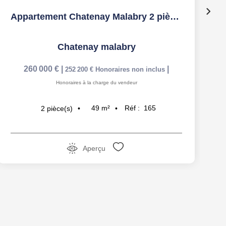
Appartement Chatenay Malabry 2 pièce(s) 49.09 m2
Chatenay malabry
260 000 €
|
|
252 200 €
Honoraires non inclus
Honoraires à la charge du vendeur
49
m²
Réf :
165
2
pièce(s)
Aperçu