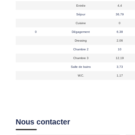
Entrée
4,4
Séjour
36,79
Cuisine
0
0
Dégagement
6,38
Dressing
2,06
Chambre 2
10
Chambre 3
12,19
Salle de bains
3,73
W.C.
1,17
Nous contacter