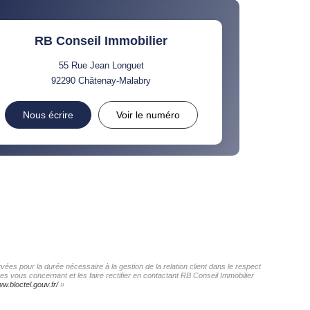
RB Conseil Immobilier
55 Rue Jean Longuet
92290
Châtenay-Malabry
Nous écrire
Voir le numéro
ées pour la durée nécessaire à la gestion de la relation client dans le respect
es vous concernant et les faire rectifier en contactant RB Conseil Immobilier
ww.bloctel.gouv.fr/
»