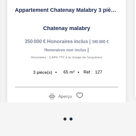
Appartement Chatenay Malabry 3 pièce(s) 65 m2
Chatenay malabry
350 000 €
Honoraires inclus
|
340 000 €
|
Honoraires non inclus
Honoraires : 2,94% TTC à la charge de l'acquéreur
65
m²
Réf :
127
3
pièce(s)
Aperçu