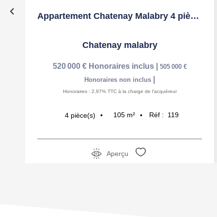
Appartement Chatenay Malabry 4 pièce(s) 105.16 m2
Chatenay malabry
520 000 €
Honoraires inclus
|
505 000 €
|
Honoraires non inclus
Honoraires : 2,97% TTC à la charge de l'acquéreur
105
m²
Réf :
119
4
pièce(s)
Aperçu