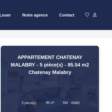
Louer
Notre agence
Contact
APPARTEMENT CHATENAY
MALABRY - 5 pièce(s) - 85.54 m2
Chatenay Malabry
Vendu
86
m²
5
pièce(s)
Réf :
00482