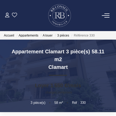
ACHETER
Accueil
Appartements
A louer
3 pièces
Référence 330
GESTION
Appartement Clamart 3 pièce(s) 58.11
VENDRE
m2
Clamart
LOUER
Loyer 1 550 €/mois
NOTRE AGENCE
charges comprises
3
pièce(s)
•
58
m²
•
Réf : 330
CONTACT