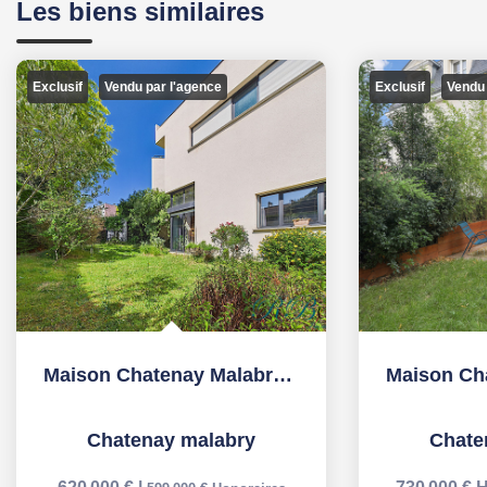
Les biens similaires
Exclusif
Exclusif
Vendu par l'agence
Vendu
Maison Chatenay Malabry 5 pièce(s) 108.87 m2
Chatenay malabry
Chate