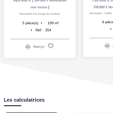
620 000 €
|
730 000 €
H
599 000 €
Honoraires
|
non inclus
708 800 €
Ho
Honoraires : 2,99% 
Honoraires à la charge du vendeur
6
pièc
109
m²
5
pièce(s)
Réf :
254
Aperçu
Les calculatrices