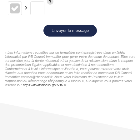
Envoyer le message
« Les informations recueillies sur ce formulaire sont enregistrées dans un fichier
informatisé par RB Conseil Immobilier pour gérer votre demande de contact. Elles sont
conservées pour la durée nécessaire à la gestion de la relation client dans le respect
des prescriptions légales applicables et sont destinées à nos conseillers
Conformément à la loi « informatique et libertés », vous pouvez exercer votre droit
d'accès aux données vous concernant et les faire rectifier en contactant RB Conseil
Immobilier contact@rbconseil.fr. Nous vous informons de l'existence de la liste
d'opposition au démarchage téléphonique « Bloctel », sur laquelle vous pouvez vous
inscrire ici :
https://www.bloctel.gouv.fr/
»