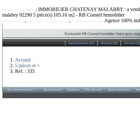
: IMMOBILIER CHATENAY MALABRY : a vendre - ve
RB Conseil Immobilier
malabry 92290 5 pièce(s) 105.16 m2 - RB Conseil Immobilier
5 pièces e
,
,
Agence 100% indé
pièces et + clichy
5 pièces et + le plessis robinson
5 pièces et + montrouge
Exclusivité RB Conseil Immobilier Notre gros coup 
Appartements (47)
Maisons (8)
Terrains (1)
Accueil
5 pièces et +
Ref. : 335
Qui sommes-nous ?
Recrutement
Archives
Plan du site
Nous contacter
Me