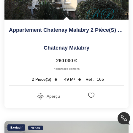
Appartement Chatenay Malabry 2 Pièce(s) 49.09 M2
Chatenay Malabry
260 000 €
honoraires compris
49
M²
Réf :
165
2
Pièce(s)
Aperçu
Exclusif
Vendu