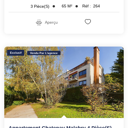
65
M²
Réf :
264
3
Pièce(s)
Aperçu
Exclusif
Vendu Par L'agence
Appartement Chatenay Malabry 4 Pièce(s) 95.09 M2