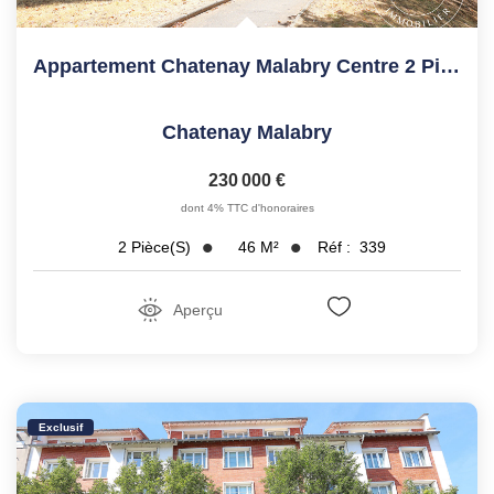
Appartement Chatenay Malabry Centre 2 Pièce(s) Dernier...
Chatenay Malabry
230 000 €
dont 4% TTC d'honoraires
46
M²
Réf :
339
2
Pièce(s)
Aperçu
Exclusif