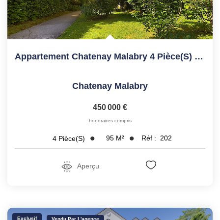
Appartement Chatenay Malabry 4 Pièce(s) 94.86 M2
Chatenay Malabry
450 000 €
honoraires compris
95
M²
Réf :
202
4
Pièce(s)
Aperçu
Exclusif
Vendu Par L'agence