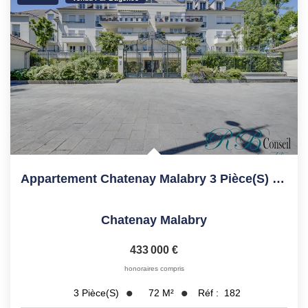
Appartement Chatenay Malabry 3 Pièce(s) 71 M2
Chatenay Malabry
433 000 €
honoraires compris
72
M²
Réf :
182
3
Pièce(s)