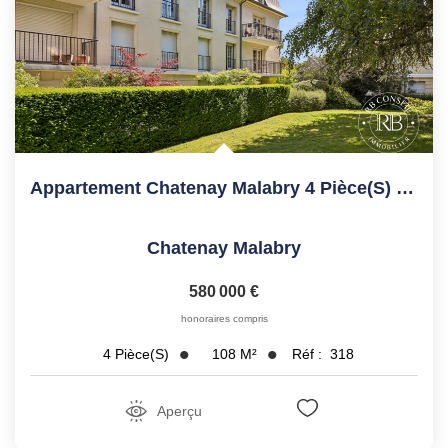
Appartement Chatenay Malabry 4 Pièce(s) 108.04 M2
Chatenay Malabry
580 000 €
honoraires compris
108
M²
Réf :
318
4
Pièce(s)
Aperçu