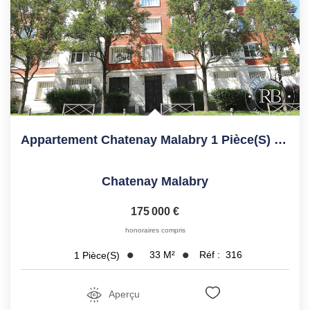
Appartement Chatenay Malabry 1 Pièce(s) 33.15 M2
Chatenay Malabry
175 000 €
honoraires compris
33
M²
Réf :
316
1
Pièce(s)
Aperçu