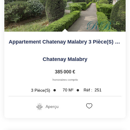
Appartement Chatenay Malabry 3 Pièce(s) 70.1 M2
Chatenay Malabry
385 000 €
honoraires compris
70
M²
Réf :
251
3
Pièce(s)
Aperçu