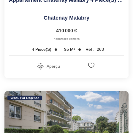
Chatenay Malabry
410 000 €
honoraires compris
95
M²
Réf :
263
4
Pièce(s)
Aperçu
Vendu Par L'agence