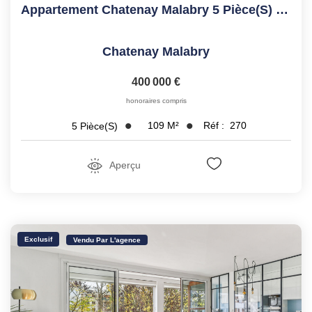
Appartement Chatenay Malabry 5 Pièce(s) 109.19 M2
Chatenay Malabry
400 000 €
honoraires compris
109
M²
Réf :
270
5
Pièce(s)
Aperçu
Exclusif
Vendu Par L'agence