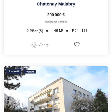
Chatenay Malabry
290 000 €
honoraires compris
46
M²
Réf :
167
2
Pièce(s)
Aperçu
Exclusif
Vendu