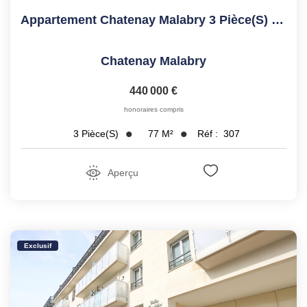
Appartement Chatenay Malabry 3 Pièce(s) 77.27 M2
Chatenay Malabry
440 000 €
honoraires compris
77
M²
Réf :
307
3
Pièce(s)
Aperçu
Exclusif