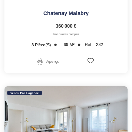
Chatenay Malabry
360 000 €
honoraires compris
69
M²
Réf :
232
3
Pièce(s)
Aperçu
Vendu Par L'agence