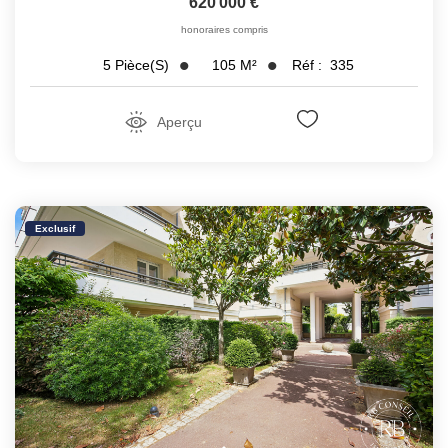
620 000 €
honoraires compris
105
M²
Réf :
335
5
Pièce(s)
Aperçu
Exclusif