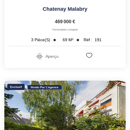
Chatenay Malabry
469 000 €
honoraires compris
69
M²
Réf :
191
3
Pièce(s)
Aperçu
Exclusif
Vendu Par L'agence