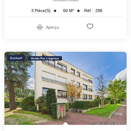
honoraires compris
60
M²
Réf :
298
3
Pièce(s)
Aperçu
Exclusif
Vendu Par L'agence