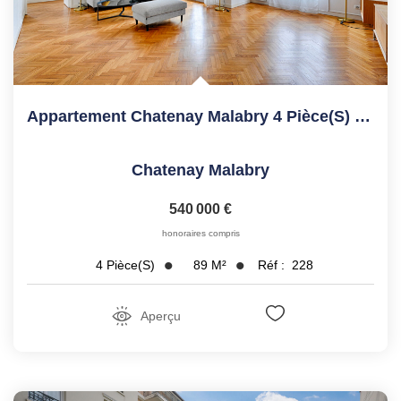
Appartement Chatenay Malabry 4 Pièce(s) 89.41 M2
Chatenay Malabry
540 000 €
honoraires compris
89
M²
Réf :
228
4
Pièce(s)
Aperçu