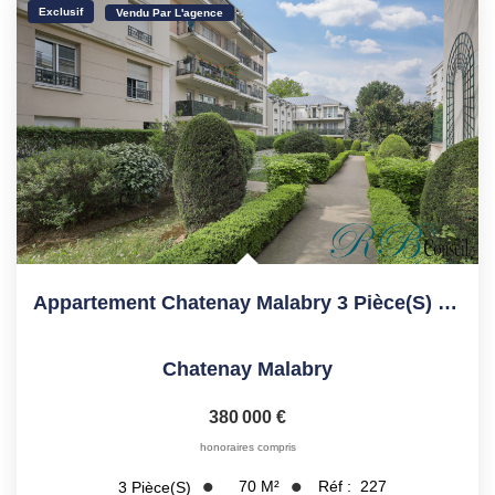
Exclusif
Vendu Par L'agence
Appartement Chatenay Malabry 3 Pièce(s) 70.1 M2
Chatenay Malabry
380 000 €
honoraires compris
70
M²
Réf :
227
3
Pièce(s)