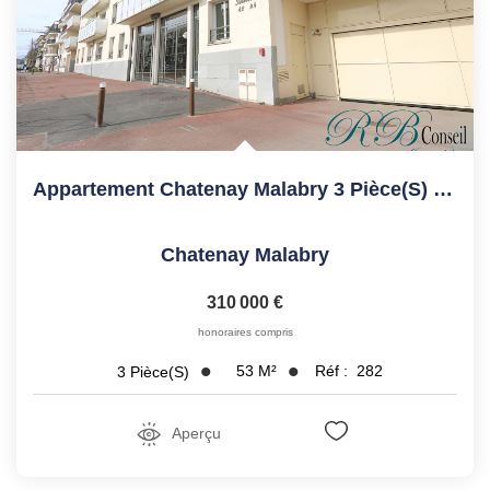
Appartement Chatenay Malabry 3 Pièce(s) 53.23 M2
Chatenay Malabry
310 000 €
honoraires compris
53
M²
Réf :
282
3
Pièce(s)
Aperçu