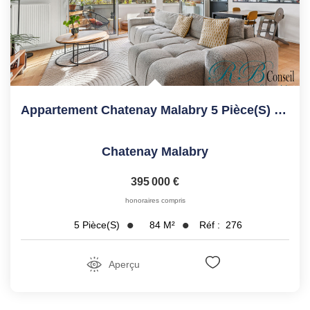
Appartement Chatenay Malabry 5 Pièce(s) 84.21 M2
Chatenay Malabry
395 000 €
honoraires compris
84
M²
Réf :
276
5
Pièce(s)
Aperçu