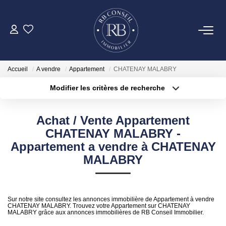
ACHETER
Accueil
A vendre
Appartement
CHATENAY MALABRY
GESTION
Modifier les critères de recherche
Type de transaction
Localisation
Acheter
Localisation
VENDRE
Achat / Vente Appartement
Type de bien
Surface min
Sélectionnez...
CHATENAY MALABRY -
LOUER
Appartement a vendre à CHATENAY
Plus de critères
Budget max
MALABRY
NOTRE AGENCE
Créer une alerte
Sur notre site consultez les annonces immobilière de Appartement à vendre
CONTACT
CHATENAY MALABRY. Trouvez votre Appartement sur CHATENAY
MALABRY grâce aux annonces immobilières de RB Conseil Immobilier.