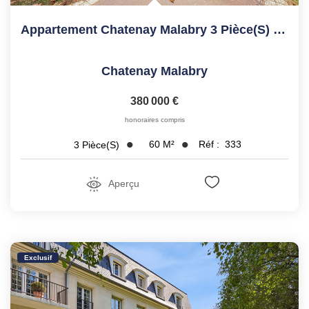
Appartement Chatenay Malabry 3 Pièce(s) 60.49 M2
Chatenay Malabry
380 000 €
honoraires compris
60
M²
Réf :
333
3
Pièce(s)
Aperçu
Exclusif