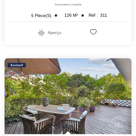
honoraires compris
126
M²
Réf :
311
5
Pièce(s)
Aperçu
Exclusif