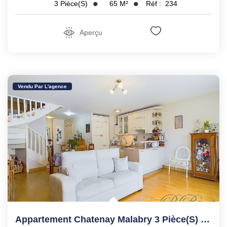
65
M²
Réf :
234
3
Pièce(s)
Aperçu
Vendu Par L'agence
Appartement Chatenay Malabry 3 Pièce(s) DUPLEX 68.79 M2