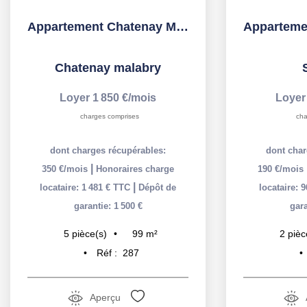
Appartement Chatenay Malabry 5 pièce(s) 98.7 m2
Chatenay malabry
Loyer 1 850 €/mois
Loyer
charges comprises
cha
dont charges récupérables:
dont char
|
350 €/mois
Honoraires charge
190 €/mois
|
locataire: 1 481 € TTC
Dépôt de
locataire: 
garantie: 1 500 €
gara
99
m²
5
pièce(s)
2
pièc
Réf :
287
Aperçu