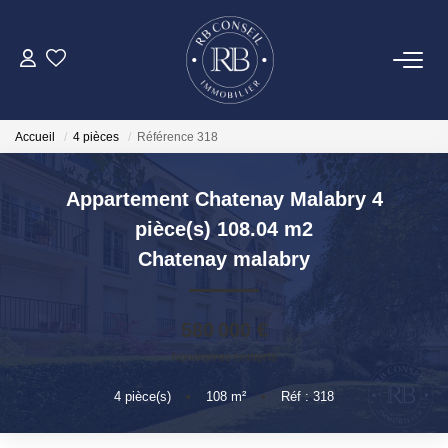
ACHETER
Accueil
4 pièces
Référence 318
GESTION
Appartement Chatenay Malabry 4
VENDRE
pièce(s) 108.04 m2
Chatenay malabry
LOUER
580 000 €
NOTRE AGENCE
honoraires compris
4
pièce(s)
•
108
m²
•
Réf : 318
CONTACT