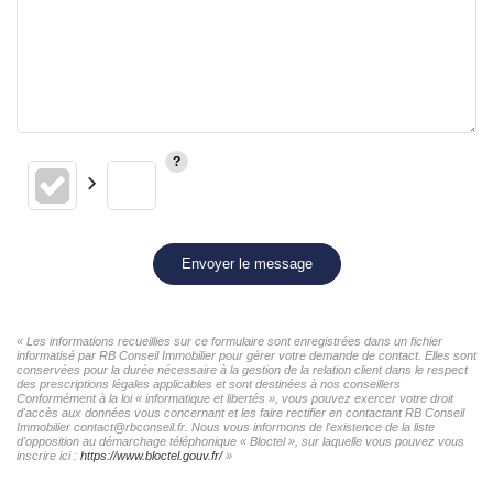
Envoyer le message
« Les informations recueillies sur ce formulaire sont enregistrées dans un fichier
informatisé par RB Conseil Immobilier pour gérer votre demande de contact. Elles sont
conservées pour la durée nécessaire à la gestion de la relation client dans le respect
des prescriptions légales applicables et sont destinées à nos conseillers
Conformément à la loi « informatique et libertés », vous pouvez exercer votre droit
d'accès aux données vous concernant et les faire rectifier en contactant RB Conseil
Immobilier contact@rbconseil.fr. Nous vous informons de l'existence de la liste
d'opposition au démarchage téléphonique « Bloctel », sur laquelle vous pouvez vous
inscrire ici :
https://www.bloctel.gouv.fr/
»