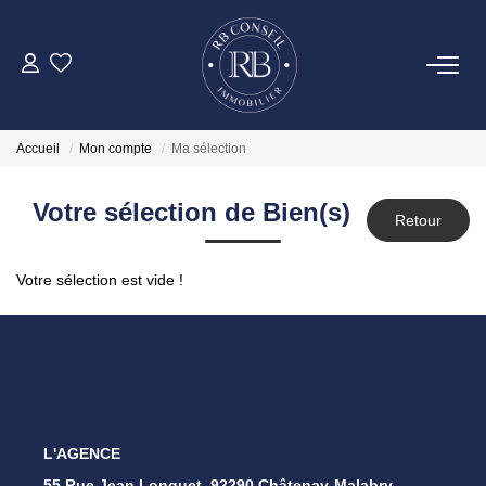
ACHETER
Accueil
Mon compte
Ma sélection
GESTION
Votre sélection de Bien(s)
VENDRE
Votre sélection est vide !
LOUER
NOTRE AGENCE
CONTACT
L'AGENCE
55 Rue Jean Longuet, 92290 Châtenay-Malabry