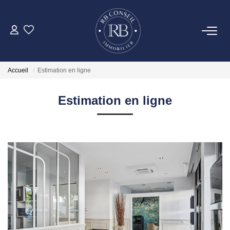
ACHETER
Accueil
Estimation en ligne
GESTION
Estimation en ligne
VENDRE
LOUER
NOTRE AGENCE
CONTACT