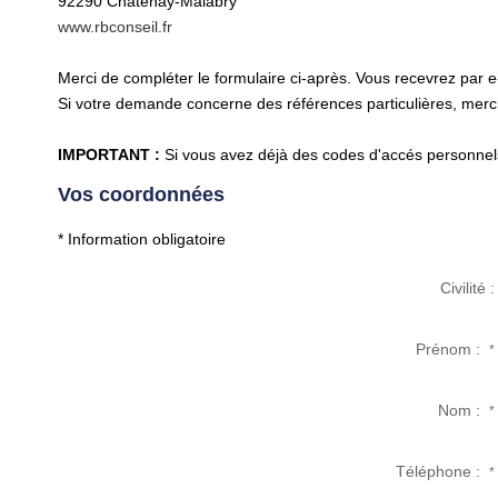
92290
Châtenay-Malabry
www.rbconseil.fr
Merci de compléter le formulaire ci-après. Vous recevrez par 
Si votre demande concerne des références particulières, merci 
IMPORTANT :
Si vous avez déjà des codes d'accés personnels 
Vos coordonnées
* Information obligatoire
Civilité :
Prénom :
*
Nom :
*
Téléphone :
*