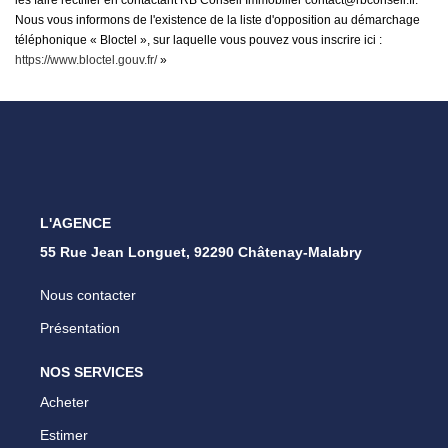
les faire rectifier en contactant RB Conseil Immobilier contact@rbconseil.fr.
Nous vous informons de l'existence de la liste d'opposition au démarchage
téléphonique « Bloctel », sur laquelle vous pouvez vous inscrire ici :
https://www.bloctel.gouv.fr/
»
L'AGENCE
55 Rue Jean Longuet, 92290 Châtenay-Malabry
Nous contacter
Présentation
NOS SERVICES
Acheter
Estimer