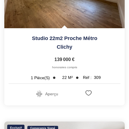
Studio 22m2 Proche Métro
Clichy
139 000 €
honoraires compris
22
M²
Réf :
309
1
Pièce(s)
Aperçu
Exclusif
Compromis Signé