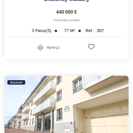
440 000 €
honoraires compris
77
M²
Réf :
307
3
Pièce(s)
Aperçu
Exclusif