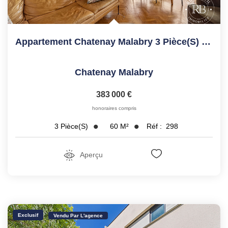
Appartement Chatenay Malabry 3 Pièce(s) 60.10 M2
Chatenay Malabry
383 000 €
honoraires compris
60
M²
Réf :
298
3
Pièce(s)
Aperçu
Exclusif
Vendu Par L'agence