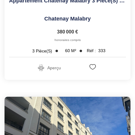
Appartement Chatenay Malabry 3 Pièce(s) 60.49 M2
Chatenay Malabry
380 000 €
honoraires compris
60
M²
Réf :
333
3
Pièce(s)
Aperçu