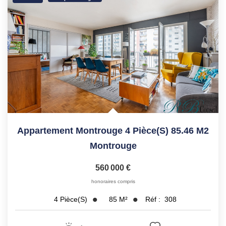
Appartement Montrouge 4 Pièce(s) 85.46 M2
Montrouge
560 000 €
honoraires compris
85
M²
Réf :
308
4
Pièce(s)