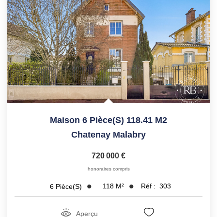
Maison 6 Pièce(s) 118.41 M2
Chatenay Malabry
720 000 €
honoraires compris
118
M²
Réf :
303
6
Pièce(s)
Aperçu