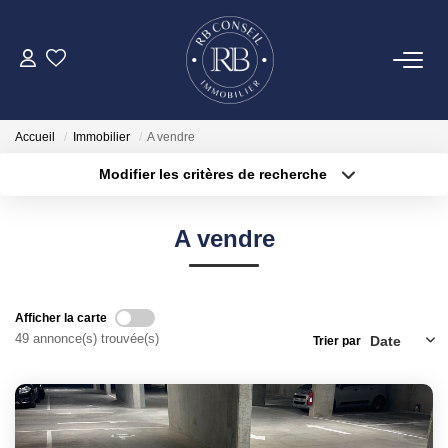
ACHETER
Accueil
Immobilier
A vendre
GESTION
Modifier les critères de recherche
Type de transaction
Localisation
Acheter
Localisation
VENDRE
A vendre
Type de bien
Surface min
Sélectionnez...
LOUER
Plus de critères
Budget max
Afficher la carte
NOTRE AGENCE
49 annonce(s) trouvée(s)
Trier par
Créer une alerte
CONTACT