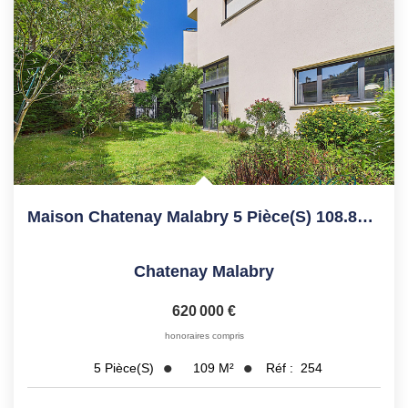
Maison Chatenay Malabry 5 Pièce(s) 108.87 M2
Chatenay Malabry
620 000 €
honoraires compris
109
M²
Réf :
254
5
Pièce(s)