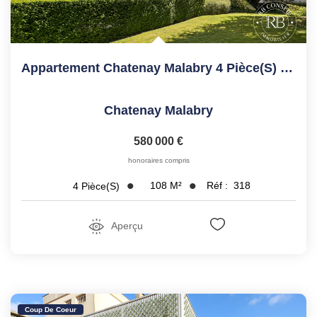
Appartement Chatenay Malabry 4 Pièce(s) 108.04 M2
Chatenay Malabry
580 000 €
honoraires compris
108
M²
Réf :
318
4
Pièce(s)
Aperçu
Coup De Coeur