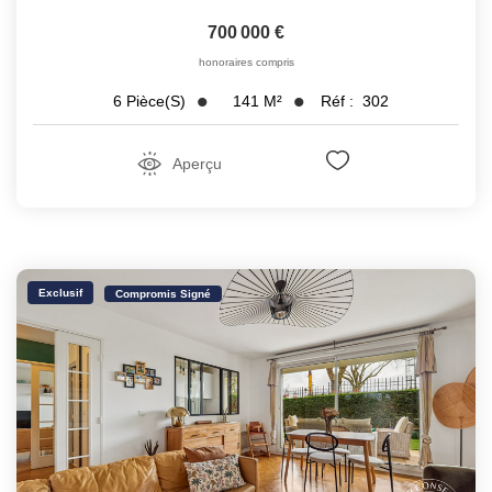
700 000 €
honoraires compris
141
M²
Réf :
302
6
Pièce(s)
Aperçu
Exclusif
Compromis Signé