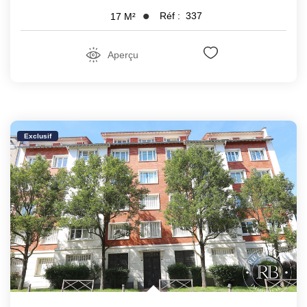
Réf :
337
17
M²
Aperçu
Exclusif