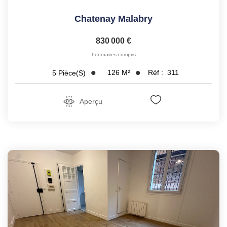
Chatenay Malabry
830 000 €
honoraires compris
126
M²
Réf :
311
5
Pièce(s)
Aperçu