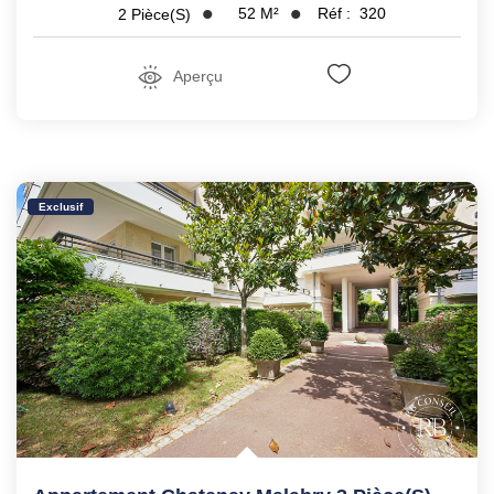
52
M²
Réf :
320
2
Pièce(s)
Aperçu
Exclusif