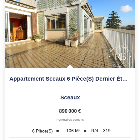
Appartement Sceaux 6 Pièce(s) Dernier Étage Terrasse
Sceaux
890 000 €
honoraires compris
106
M²
Réf :
319
6
Pièce(s)