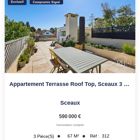
Exclusif
Compromis Signé
Appartement Terrasse Roof Top, Sceaux 3 Pièce(s) 67.10 M2
Sceaux
590 000 €
honoraires compris
67
M²
Réf :
312
3
Pièce(s)