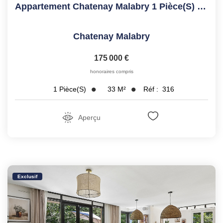
Appartement Chatenay Malabry 1 Pièce(s) 33.15 M2
Chatenay Malabry
175 000 €
honoraires compris
33
M²
Réf :
316
1
Pièce(s)
Aperçu
Exclusif