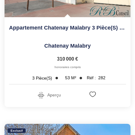
Appartement Chatenay Malabry 3 Pièce(s) 53.23 M2
Chatenay Malabry
310 000 €
honoraires compris
53
M²
Réf :
282
3
Pièce(s)
Aperçu
Exclusif