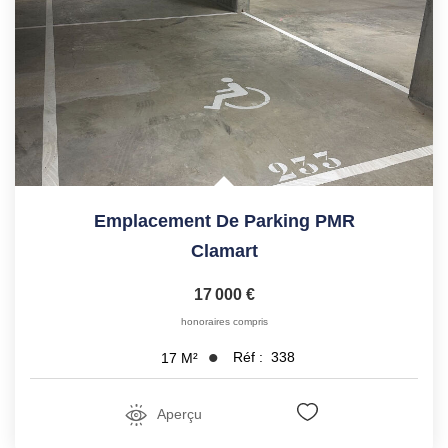
Emplacement De Parking PMR
Clamart
17 000 €
honoraires compris
Réf :
338
17
M²
Aperçu