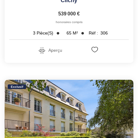
Clichy
539 000 €
honoraires compris
65
M²
Réf :
306
3
Pièce(s)
Aperçu
Exclusif