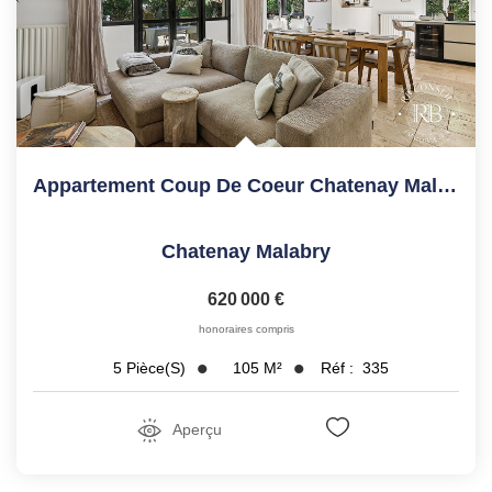
Appartement Coup De Coeur Chatenay Malabry 5 Pièce(s)
Chatenay Malabry
620 000 €
honoraires compris
105
M²
Réf :
335
5
Pièce(s)
Aperçu