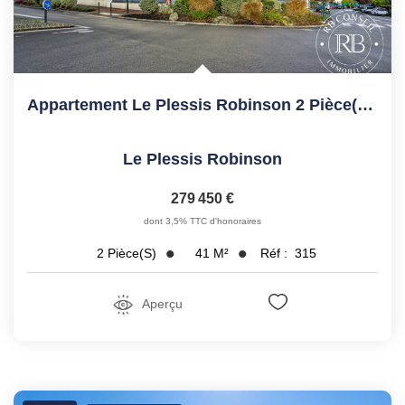
Appartement Le Plessis Robinson 2 Pièce(s) 40.71 M2
Le Plessis Robinson
279 450 €
dont 3,5% TTC d'honoraires
41
M²
Réf :
315
2
Pièce(s)
Aperçu