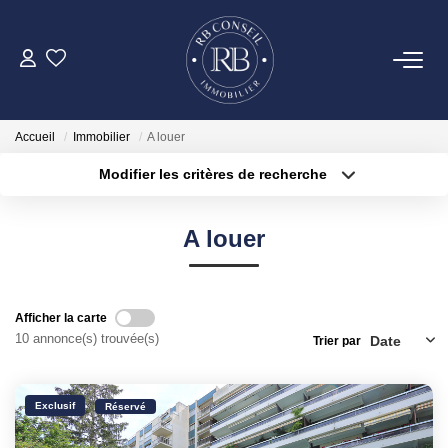
ACHETER
Accueil
Immobilier
A louer
GESTION
Modifier les critères de recherche
Type de transaction
Localisation
Louer
Localisation
VENDRE
A louer
Type de bien
Surface min
Sélectionnez...
LOUER
Plus de critères
Budget max
Afficher la carte
NOTRE AGENCE
10 annonce(s) trouvée(s)
Trier par
Créer une alerte
CONTACT
Exclusif
Réservé