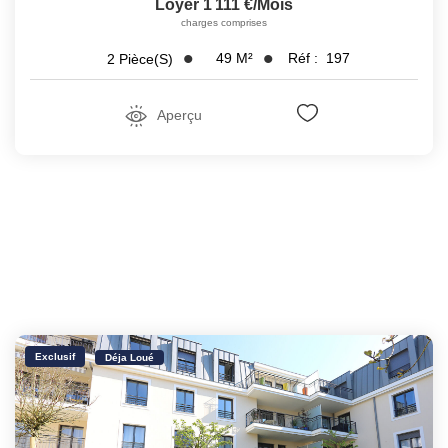
Loyer 1 111 €/mois
charges comprises
49
M²
Réf :
197
2
Pièce(s)
Aperçu
Exclusif
Déja Loué