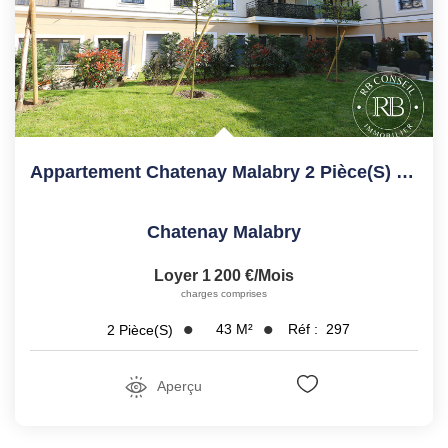
Appartement Chatenay Malabry 2 Pièce(s) 42.69 M2
Chatenay Malabry
Loyer 1 200 €/mois
charges comprises
43
M²
Réf :
297
2
Pièce(s)
Aperçu