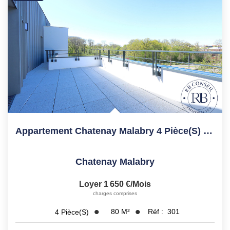
Appartement Chatenay Malabry 4 Pièce(s) 79.69 M2 Dernier...
Chatenay Malabry
Loyer 1 650 €/mois
charges comprises
80
M²
Réf :
301
4
Pièce(s)