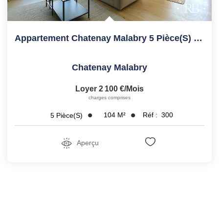
Appartement Chatenay Malabry 5 Pièce(s) 104.17 M2
Chatenay Malabry
Loyer 2 100 €/mois
charges comprises
104
M²
Réf :
300
5
Pièce(s)
Aperçu