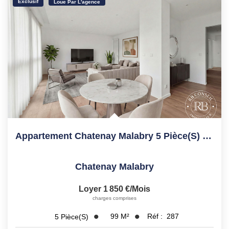
Exclusif
Loue Par L'agence
Appartement Chatenay Malabry 5 Pièce(s) 98.7 M2
Chatenay Malabry
Loyer 1 850 €/mois
charges comprises
99
M²
Réf :
287
5
Pièce(s)