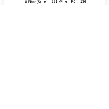
231
M²
Réf :
136
8
Pièce(s)
Aperçu
1